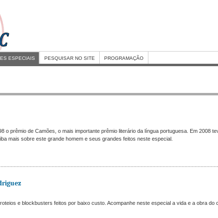
ES ESPECIAIS
PESQUISAR NO SITE
PROGRAMAÇÃO
 o prêmio de Camões, o mais importante prêmio literário da língua portuguesa. Em 2008 tev
iba mais sobre este grande homem e seus grandes feitos neste especial.
driguez
roteios e blockbusters feitos por baixo custo. Acompanhe neste especial a vida e a obra do 