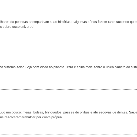
ilhares de pessoas acompanham suas histórias e algumas séries fazem tanto sucesso que
s sobre esse universo!
no sistema solar. Seja bem vindo ao planeta Terra e saiba mais sobre o único planeta do sis
tudo um pouco: meias, bolsas, brinquedos, passes de ônibus e até escovas de dentes. Saib
e resolveram trabalhar por conta própria.