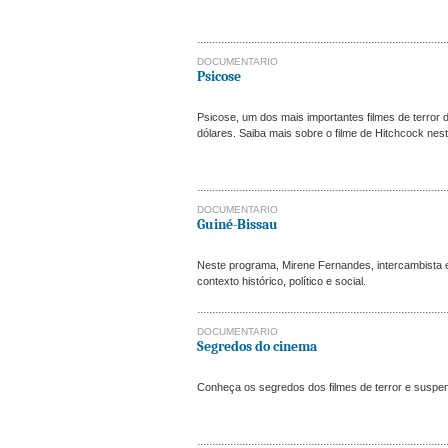
DOCUMENTARIO
Psicose
Psicose, um dos mais importantes filmes de terror d
dólares. Saiba mais sobre o filme de Hitchcock nest
DOCUMENTARIO
Guiné-Bissau
Neste programa, Mirene Fernandes, intercambista e
contexto histórico, político e social.
DOCUMENTARIO
Segredos do cinema
Conheça os segredos dos filmes de terror e suspe