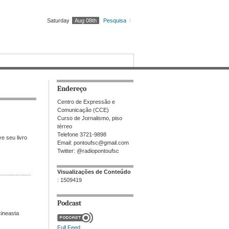
Saturday
Aug 08th
Pesquisa
Endereço
Centro de Expressão e
Comunicação (CCE)
Curso de Jornalismo, piso
térreo
Telefone 3721-9898
e seu livro
Email: pontoufsc@gmail.com
Twitter: @radiopontoufsc
Visualizações de Conteúdo
: 1509419
Podcast
cineasta
Full Feed