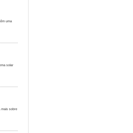
 têm uma
tema solar
a mais sobre