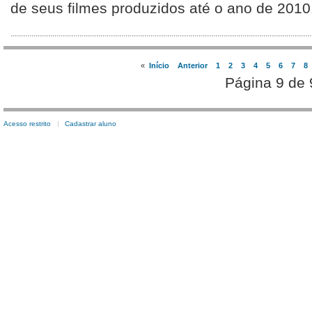
de seus filmes produzidos até o ano de 2010
«
Início
Anterior
1
2
3
4
5
6
7
8
Página 9 de 
Acesso restrito
Cadastrar aluno